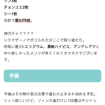
リン3枚
チョンユエ2枚
シー1枚
合計で
星6が6枚
。
神ガチャ？？？？
シラクザーノでボコられた分ここで取り返せた。
何気に星5も
エリジウム
、
異格ハイビス
、
アンドレアナ
と
中々欲しかったメンツが来てくれてホクホクでございま
す。
今後
今後はその時の気分次第で進むか止まるか決める予定。
リィン欲しいけど、リィンの為だけに150連はキツイっ