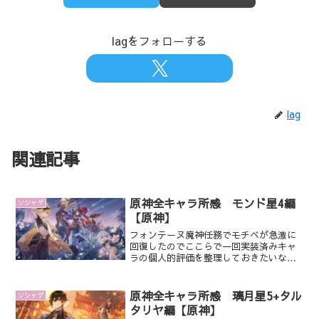
lagをフォローする
lag
関連記事
原神全キャラ所感 モンド星4編
ソシャゲ
【原神】
フォンテーヌ魔神任務でモチベが急激に
回復したのでここらで一回実装済みキャ
ラの個人的評価を整理しておきたいな
と。キャラもずいぶん増えたしな…あと
身内で原神の会話もまぁまぁするしちょ
うどいいかも。2023年11月Ver4.2時点モ
原神全キャラ所感 璃月星5+タル
ソシャゲ
ンド ①...
タリヤ編【原神】