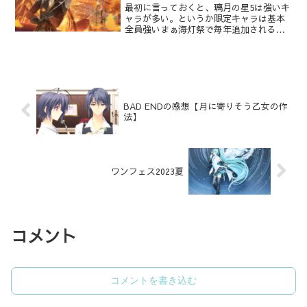
最初に言っておくと、璃月の星5は強いキ
ャラが多い。というか限定キャラは基本
全員強いまぁ海灯祭で毎年追加されるか
らね。2023年11月Ver4.2時点モン
ド ①星４編 ②星５編璃
月 ①星４編 ②これ稲
妻 ①星４編 ②星５...
BAD ENDの感想【月に寄りそう乙女の作
法】
ワンフェス2023夏
コメント
コメントを書き込む