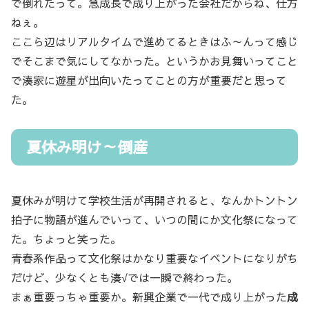
で倒れたって。急成長で成り上がった会社だからね、仕方
ねぇ。
ここら辺はリアルタイムで進めてるときはふ～んって感じ
でそこまで気にしてなかった。というかお見舞いってこと
で湊家に遊星が出向いたってことの方が重要だと思って
た。
夏休み明け～倒産
夏休みが明けて学校生活が再開されると、なんかトントン
拍子に物語が進んでいって、いつの間にか文化祭になって
た。ちょっと笑った。
青春系作品って文化祭はかなり重要なイベントになりがち
だけど、少なくとも湊√では一瞬で終わった。
まぁ重要っちゃ重要か。新興企業で一代で成り上がった
成