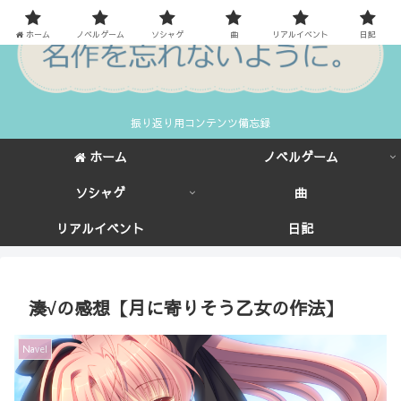
ホーム
ノベルゲーム
ソシャゲ
曲
リアルイベント
日記
振り返り用コンテンツ備忘録
ホーム
ノベルゲーム
ソシャゲ
曲
リアルイベント
日記
湊√の感想【月に寄りそう乙女の作法】
Navel