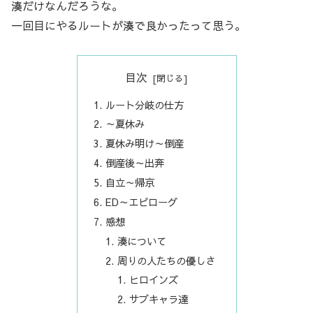
湊だけなんだろうな。
一回目にやるルートが湊で良かったって思う。
目次
ルート分岐の仕方
～夏休み
夏休み明け～倒産
倒産後～出奔
自立～帰京
ED～エピローグ
感想
湊について
周りの人たちの優しさ
ヒロインズ
サブキャラ達