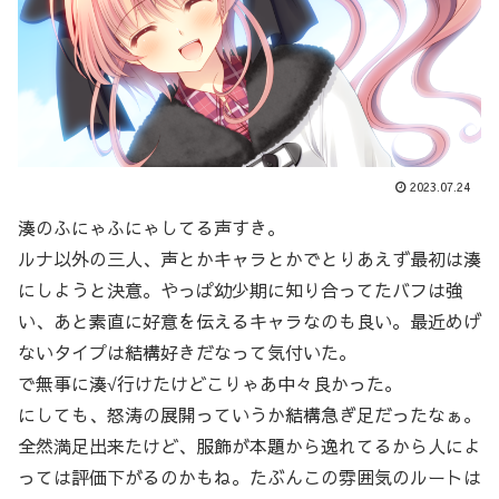
2023.07.24
湊のふにゃふにゃしてる声すき。
ルナ以外の三人、声とかキャラとかでとりあえず最初は湊
にしようと決意。やっぱ幼少期に知り合ってたバフは強
い、あと素直に好意を伝えるキャラなのも良い。最近めげ
ないタイプは結構好きだなって気付いた。
で無事に湊√行けたけどこりゃあ中々良かった。
にしても、怒涛の展開っていうか結構急ぎ足だったなぁ。
全然満足出来たけど、服飾が本題から逸れてるから人によ
っては評価下がるのかもね。たぶんこの雰囲気のルートは