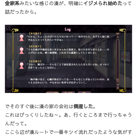
金家系
みたいな感じの湊が、明確に
イジメられ始めた
って
話だったから。
でそのすぐ後に湊の家の会社は
倒産した
。
これはびっくりしたね～。あ、行くところまで行っちゃう
んだって。
ここら辺が湊ルートで一番キツイ流れだったような気がす