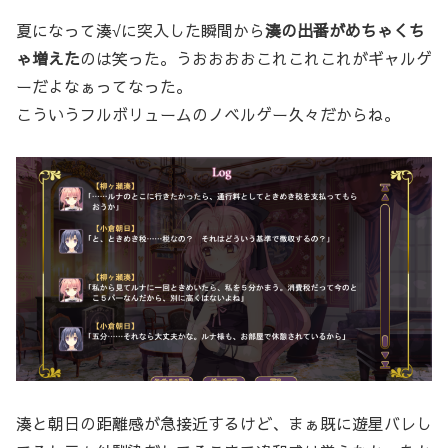
夏になって湊√に突入した瞬間から
湊の出番がめちゃくち
ゃ増えた
のは笑った。うおおおおこれこれこれがギャルゲ
ーだよなぁってなった。
こういうフルボリュームのノベルゲー久々だからね。
湊と朝日の距離感が急接近するけど、まぁ既に遊星バレし