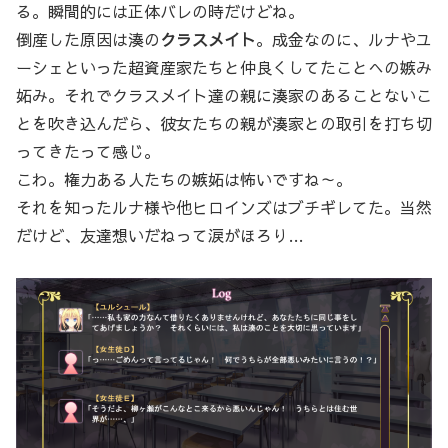
る。瞬間的には正体バレの時だけどね。
倒産した原因は湊の
クラスメイト
。成金なのに、ルナやユ
ーシェといった超資産家たちと仲良くしてたことへの嫉み
妬み。それでクラスメイト達の親に湊家のあることないこ
とを吹き込んだら、彼女たちの親が湊家との取引を打ち切
ってきたって感じ。
こわ。権力ある人たちの嫉妬は怖いですね～。
それを知ったルナ様や他ヒロインズはブチギレてた。当然
だけど、友達想いだねって涙がほろり…