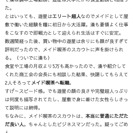
た。
とはいっても、遊星は
エリート超人
なのでメイドとして屋
敷で働いた経験を糧に初日から大活躍。湊も要領よく仕事
をこなすので即戦力として迎えられ生活はすぐに安定。
数週間経った後、買い物中の遊星は余りにも顔が良すぎて
評判だったので、メイド喫茶のスカウトに声を掛けられ
る。（ついでに湊も）
食堂や工場の月収より5万も高かったので、湊や紹介して
くれた商工会の会長にも相談した結果、快諾してもらえて
2人そろって
メイド喫茶へ転職
。
すげ～スピード感。でも遊星の顔の良さや完璧超人っぷり
は何度も描写されてたし、屋敷で身に着けた女性らしさっ
て説明には納得。
ちなみに、メイド喫茶のスカウトは、
本当に普通にただた
だ良い人
。ちゃんとしたビジネスマンだった。疑ってごめ
ん。