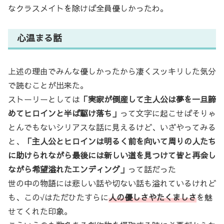
なクラスメイトを除けば全員優しかったわ。
心温まる話
上述の理由でみんな優しかったから凄くスッキリした気分
で読むことが出来た。
ストーリーとしては
「実家が倒産して主人公は夢を一旦諦
めてヒロインと半ば駆け落ち」
って文字に起こせばそりゃ
とんでもないシリアスな話に見えるけど、いざやってみる
と、
「主人公とヒロインは明るく前を向いて周りの人たち
に助けられながら最後には新しい道を見つけて皆と再会し
ながら希望溢れたエンディング」
って話だった
世の中の物語には悲しい話や切ない話も溢れているけれど
も、この√はただひたすらに
人の優しさやたくましさ
を魅
せてくれた印象。