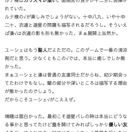
ルナ様は
カリスマが凄い
。面倒見の良さが十二分に発揮さ
れていた。
ルナ様の√が楽しみでしょうがない。十中八九、いや十中
二十、衣遠と遊星の問題も描写されるだろうし。そういえ
ば湊√は衣遠の影も形も無かった、まぁ展開上当然か。
ユーシェはもう
聖人
だよただの。このゲームで一番の清涼
剤だと思う。少なくともこの√では、本当に癒しでしか無
かった。
まぁユーシェと湊は普通の友達同士だからね、幼少期会っ
てたわけでもなし。闇の部分や深いところは描写する理由
が無かったのでしょう。
だからこそユーシェ√がこええぜ。
瑞穂は面白かった。最初こそ遊星バレの時は本当にどうな
る事かと思ってたけど蓋を開けてみればしっかり
優しい友