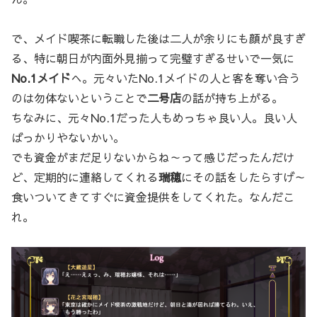
で、メイド喫茶に転職した後は二人が余りにも顔が良すぎ
る、特に朝日が内面外見揃って完璧すぎるせいで一気に
No.1メイド
へ。元々いたNo.1メイドの人と客を奪い合う
のは勿体ないということで
二号店
の話が持ち上がる。
ちなみに、元々No.1だった人もめっちゃ良い人。良い人
ばっかりやないかい。
でも資金がまだ足りないからね～って感じだったんだけ
ど、定期的に連絡してくれる
瑞穂
にその話をしたらすげ～
食いついてきてすぐに資金提供をしてくれた。なんだこ
れ。