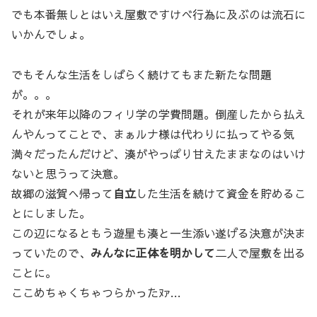
でも本番無しとはいえ屋敷ですけべ行為に及ぶのは流石に
いかんでしょ。
でもそんな生活をしばらく続けてもまた新たな問題
が。。。
それが来年以降のフィリ学の学費問題。倒産したから払え
んやんってことで、まぁルナ様は代わりに払ってやる気
満々だったんだけど、湊がやっぱり甘えたままなのはいけ
ないと思うって決意。
故郷の滋賀へ帰って
自立
した生活を続けて資金を貯めるこ
とにしました。
この辺になるともう遊星も湊と一生添い遂げる決意が決ま
っていたので、
みんなに正体を明かして
二人で屋敷を出る
ことに。
ここめちゃくちゃつらかったﾇｧ…